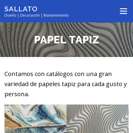
Saltar
SALLATO
al
Menú
contenido
Diseño | Decoración | Mantenimiento
INDUSTRIAL
NOSOTROS
SERVICIOS
PAPEL TAPIZ
NOVEDADES
CONTACTO
Contamos con catálogos con una gran
variedad de papeles tapiz para cada gusto y
persona.